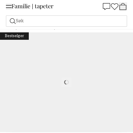
Summer Sale 30%
Søk
Tapeter
Merke
Boråstapeter
Anno
Nora - 4586
Bestselger
Loading…