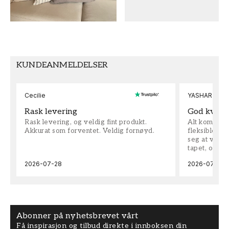
TAPETTYPE
MØNSTERJUSTERING
Non-Woven
Forskjøvet
KUNDEANMELDELSER
Cecilie
YASHAR
Rask levering
God kvalit
Rask levering, og veldig fint produkt.
Alt kom som 
Akkurat som forventet. Veldig fornøyd.
fleksible på 
seg at vi h
tapet, og bes
2026-07-28
2026-07-04
Abonner på nyhetsbrevet vårt
Få inspirasjon og tilbud direkte i innboksen din