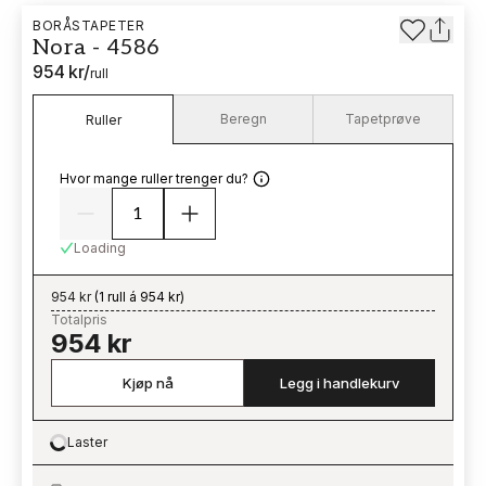
BORÅSTAPETER
Nora - 4586
954 kr
/
rull
Beregn
Tapetprøve
Ruller
Hvor mange ruller trenger du?
Loading
954 kr
(
1 rull á 954 kr
)
Totalpris
954 kr
Kjøp nå
Legg i handlekurv
Laster
Loading…