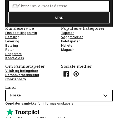
SEND
Kundeservice
Populære kategorier
Finn bestillingen min
Tapeter
Bestilling
Veggmalerier
Levering
Fototapeter
Betaling
Nyheter
Retur
Magasin
Prisgaranti
Kontakt oss
Om Familietapeter
Sosiale medier
Vilkår og betingelser
Personvernerklæring
Cookiepolicy
Land
Norge
Oppdater samtykke for informasjonskapsler