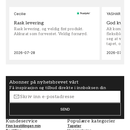
Cecilie
YASHAR
Rask levering
God kvalit
Rask levering, og veldig fint produkt.
Alt kom som 
Akkurat som forventet. Veldig fornøyd.
fleksible på 
seg at vi h
tapet, og bes
2026-07-28
2026-07-04
Abonner på nyhetsbrevet vårt
Få inspirasjon og tilbud direkte i innboksen din
SEND
Kundeservice
Populære kategorier
Finn bestillingen min
Tapeter