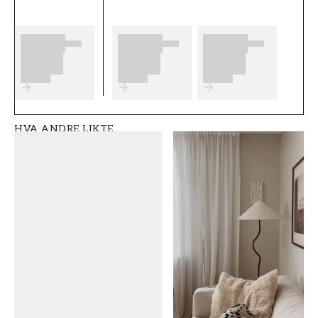
spesialbestilte fototapeter/muraler er
formstabile og slitesterke tapeter av typen
Non-woven (150g/m2). Materialet gir et
eksklusivt utseende og følelse til veggene
dine. Når du setter opp tapeten, skal limet
påføres direkte på fondveggen (Non-woven
lim) og tapetlengdene monteres kant i kant.
Tapetlengdenes bredde er 50 cm, og tapeten
HVA ANDRE LIKTE
er enkel å montere, men hvis du føler deg
usikker bør du vurdere å få hjelp av en
profesjonell håndverker. OBS! Husk å legge til
5 cm for skjæremargin i både bredde og
høyde.
Produktdetaljer
SKU
FARGE
FT0806-F2210044
Bronse
ROM
MERKEVARE