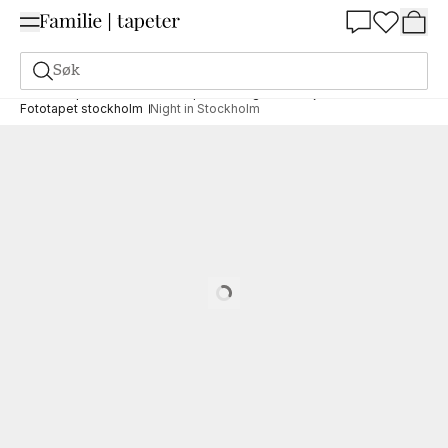
Summer Sale 30%
Søk
Fototapeter
Motiv
Fototapet land og destinasjoner
Fototapet stockholm
Night in Stockholm
Loading…