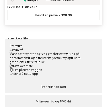
996 anmeldelser
Ikke helt sikker?
Bestill en prøve
-
NOK 39
Tapetkvalitet
Premium
349 kr
/
m²
Våre fototapeter og veggmalerier trykkes på
et formstabilt og slitesterkt premiumpapir som
gir en eksklusiv følelse
Matt overflate
Lim påføres veggen
Enkel å sette opp
Brannklassifisert
Miljøvennlig og PVC-fri