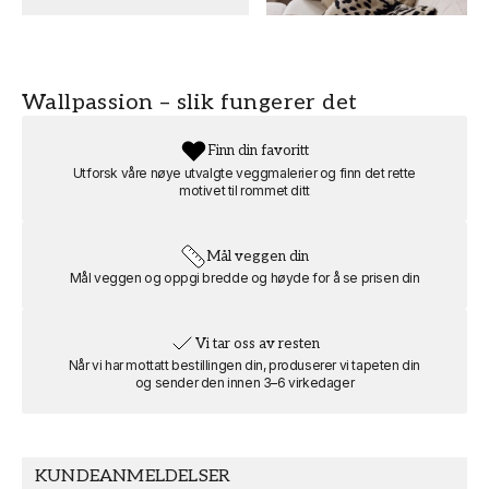
Kjøkken
Wallpassion
MOTIV
Land og
Wallpassion – slik fungerer det
destinasjoner
Finn din favoritt
Utforsk våre nøye utvalgte veggmalerier og finn det rette
motivet til rommet ditt
Mål veggen din
Mål veggen og oppgi bredde og høyde for å se prisen din
Vi tar oss av resten
Når vi har mottatt bestillingen din, produserer vi tapeten din
og sender den innen 3–6 virkedager
KUNDEANMELDELSER