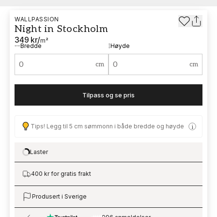
WALLPASSION
Night in Stockholm
349 kr
/
m²
Bredde
Høyde
cm
cm
Tilpass og se pris
Tips! Legg til 5 cm sømmonn i både bredde og høyde
Laster
Loading…
400 kr for gratis frakt
Produsert i Sverige