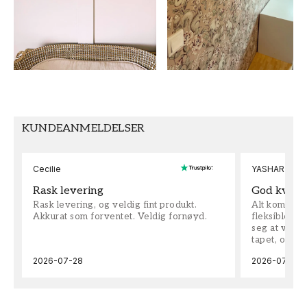
Dyr
Newbie Wallpaper
FARGE
MØNSTERHØYDE (cm)
Rosa
53
TAPETTYPE
SEKUNDÆRFARGE
Non-Woven
Hvit
KUNDEANMELDELSER
MØNSTERJUSTERING
Rett
Cecilie
YASHAR
Rask levering
God kvalit
Rask levering, og veldig fint produkt.
Alt kom som 
Akkurat som forventet. Veldig fornøyd.
fleksible på 
seg at vi h
tapet, og bes
2026-07-28
2026-07-04