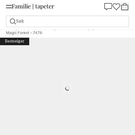
Summer Sale 30%
Søk
Tapeter
Merke
Boråstapeter
Newbie Wallpaper
Magic Forest - 7476
Bestselger
Loading…