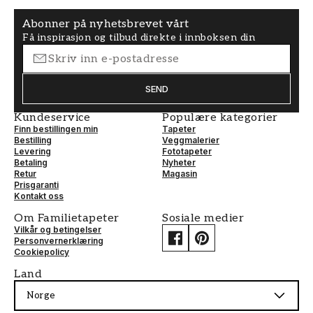
Abonner på nyhetsbrevet vårt
Få inspirasjon og tilbud direkte i innboksen din
SEND
Kundeservice
Populære kategorier
Finn bestillingen min
Tapeter
Bestilling
Veggmalerier
Levering
Fototapeter
Betaling
Nyheter
Retur
Magasin
Prisgaranti
Kontakt oss
Om Familietapeter
Sosiale medier
Vilkår og betingelser
Personvernerklæring
Cookiepolicy
Land
Norge