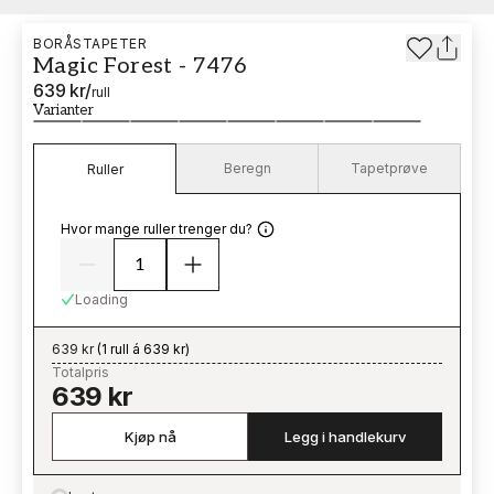
BORÅSTAPETER
Magic Forest - 7476
639 kr
/
rull
Varianter
Beregn
Tapetprøve
Ruller
Hvor mange ruller trenger du?
Loading
639 kr
(
1 rull á 639 kr
)
Totalpris
639 kr
Kjøp nå
Legg i handlekurv