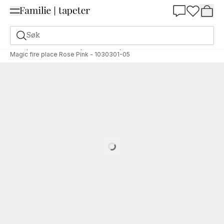
Summer Sale 30%
Søk
Tapeter
Merke
Wallpassion
Wallpassion
Magic fire place Rose Pink - 1030301-05
Loading…