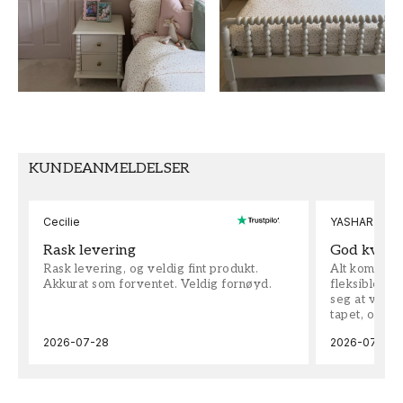
MØNSTER
SAMLING
Dyr
Wallpassion
FARGE
MØNSTERHØYDE (cm)
Rosa
50
TAPETTYPE
MØNSTERJUSTERING
Non-Woven
Rett
KUNDEANMELDELSER
Cecilie
YASHAR
Rask levering
God kvalit
Rask levering, og veldig fint produkt.
Alt kom som 
Akkurat som forventet. Veldig fornøyd.
fleksible på 
seg at vi h
tapet, og bes
2026-07-28
2026-07-04