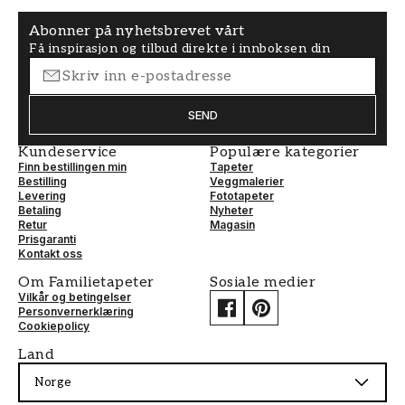
Abonner på nyhetsbrevet vårt
Få inspirasjon og tilbud direkte i innboksen din
SEND
Kundeservice
Populære kategorier
Finn bestillingen min
Tapeter
Bestilling
Veggmalerier
Levering
Fototapeter
Betaling
Nyheter
Retur
Magasin
Prisgaranti
Kontakt oss
Om Familietapeter
Sosiale medier
Vilkår og betingelser
Personvernerklæring
Cookiepolicy
Land
Norge