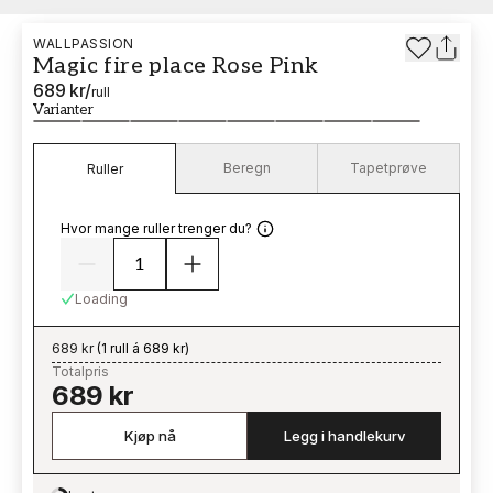
WALLPASSION
Magic fire place Rose Pink
689 kr
/
rull
Varianter
Beregn
Tapetprøve
Ruller
Hvor mange ruller trenger du?
Loading
689 kr
(
1 rull á 689 kr
)
Totalpris
689 kr
Kjøp nå
Legg i handlekurv