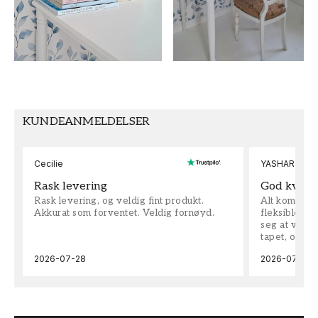
FARGE
MØNSTERHØYDE (cm)
Blå
50
TAPETTYPE
MØNSTERJUSTERING
Non-Woven
Rett
KUNDEANMELDELSER
Cecilie
YASHAR
Rask levering
God kvalit
Rask levering, og veldig fint produkt.
Alt kom som 
Akkurat som forventet. Veldig fornøyd.
fleksible på 
seg at vi h
tapet, og bes
2026-07-28
2026-07-04