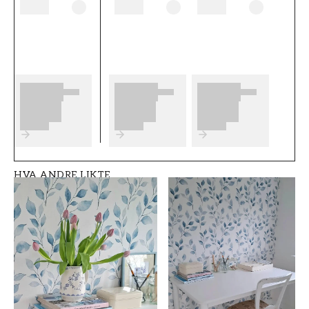
begynner å tapetsere og hvilke eventuelle
forberedelser du må gjøre. Vi ønsker at du får
mye moro og glede med de nye tapetene dine
fra Scandza.
Produktdetaljer
SKU
ROM
FT05B6-1082201-0
Soverom
1
HVA ANDRE LIKTE
MERKEVARE
STIL
Scandza
Moderne, Svensk
BREDDE (m)
HØYDE (m)
0,5
10,05
MØNSTER
SAMLING
Blomstret
Scandza