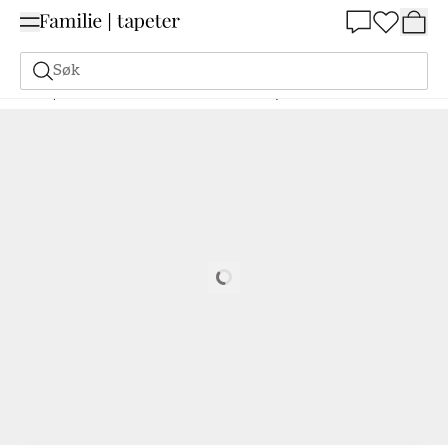
Summer Sale 30%
Søk
Tapeter
Merke
Scandza
Scandza
Judy Blue - 1082201-01
Loading…