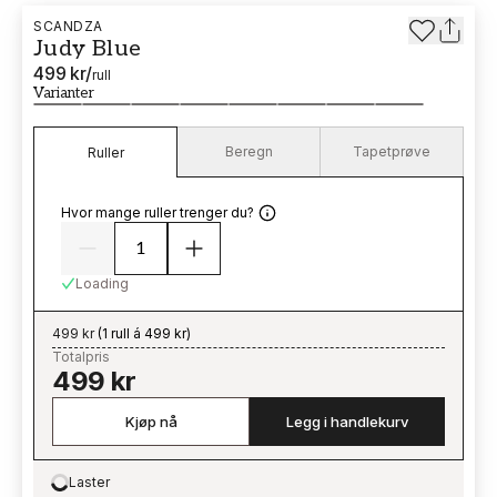
SCANDZA
Judy Blue
499 kr
/
rull
Varianter
Beregn
Tapetprøve
Ruller
Hvor mange ruller trenger du?
Loading
499 kr
(
1 rull á 499 kr
)
Totalpris
499 kr
Kjøp nå
Legg i handlekurv
Laster
Loading…