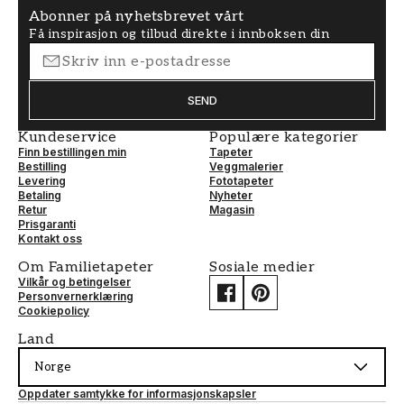
Abonner på nyhetsbrevet vårt
Få inspirasjon og tilbud direkte i innboksen din
SEND
Kundeservice
Populære kategorier
Finn bestillingen min
Tapeter
Bestilling
Veggmalerier
Levering
Fototapeter
Betaling
Nyheter
Retur
Magasin
Prisgaranti
Kontakt oss
Om Familietapeter
Sosiale medier
Vilkår og betingelser
Personvernerklæring
Cookiepolicy
Land
Norge
Oppdater samtykke for informasjonskapsler