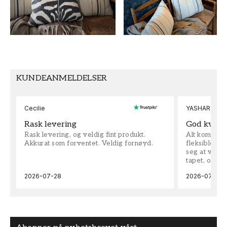
Blå
26,5
TAPETTYPE
SEKUNDÆRFARGE
Non-Woven
Beige
MØNSTERJUSTERING
KUNDEANMELDELSER
Forskjøvet
Cecilie
YASHAR
Rask levering
God kvalit
Rask levering, og veldig fint produkt.
Alt kom som 
Akkurat som forventet. Veldig fornøyd.
fleksible på 
seg at vi h
tapet, og bes
2026-07-28
2026-07-04