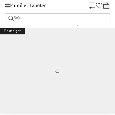
Summer Sale 30%
Søk
Tapeter
Merke
Boråstapeter
Woodland
Hip Rose - 1177
Bestselger
Loading…