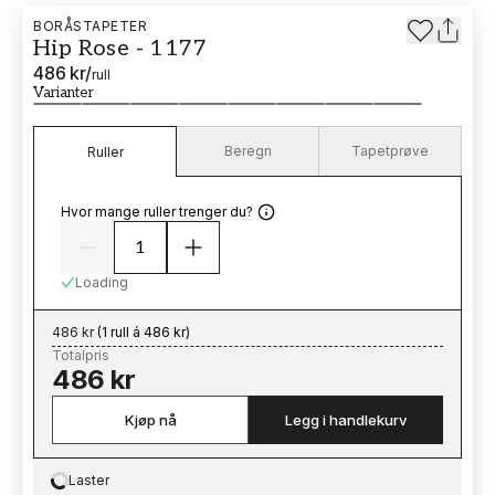
BORÅSTAPETER
Hip Rose - 1177
486 kr
/
rull
Varianter
Beregn
Tapetprøve
Ruller
Hvor mange ruller trenger du?
Loading
486 kr
(
1 rull á 486 kr
)
Totalpris
486 kr
Kjøp nå
Legg i handlekurv
Laster
Loading…