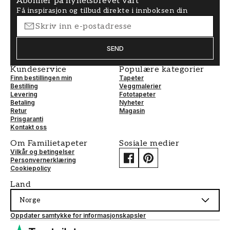
Abonner på nyhetsbrevet vårt
Få inspirasjon og tilbud direkte i innboksen din
SEND
Kundeservice
Populære kategorier
Finn bestillingen min
Tapeter
Bestilling
Veggmalerier
Levering
Fototapeter
Betaling
Nyheter
Retur
Magasin
Prisgaranti
Kontakt oss
Om Familietapeter
Sosiale medier
Vilkår og betingelser
Personvernerklæring
Cookiepolicy
Land
Norge
Oppdater samtykke for informasjonskapsler