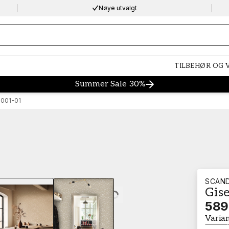
Nøye utvalgt
ng…
TILBEHØR OG
Summer Sale 30%
0001-01
SCAN
Gise
Loading…
589
Varia