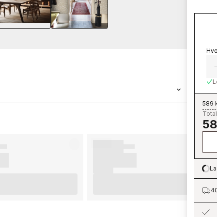
Hvo
L
589 
Total
candza er en tapet med målene 0,5 x 10,05 m.
58
rer den populære tapetkolleksjonen Scandza
oss. Tapeter fra Scandza er enkle å sette opp.
in, anbefaler vi at du leser rådene våre hvor
å tenke på før du begynner å tapetsere og
La
Lo
øre. Vi ønsker at du får mye moro og glede
40