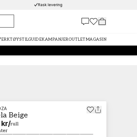
Rask levering
 VERKTØY
STILGUIDE
KAMPANJER
OUTLET
MAGASIN
DZA
la Beige
 kr
/
rull
nter