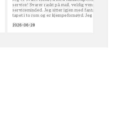
service! Svarer raskt på mail, veldig vennlige og
vel
serviceminded. Jeg sitter igjen med fantastisk fin
tapet i to rom og er kjempefornøyd. Jeg anbefaler
dem på det sterkeste.
2026-06-28
202