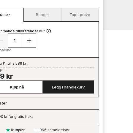
Beregn
Tapetprøve
Ruller
r mange ruller trenger du?
oading
kr
(
1 rull á 589 kr
)
pris
9 kr
Kjøp nå
Legg i handlekurv
ster
ading…
0 kr for gratis frakt
996 anmeldelser