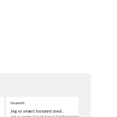
Elisabeth
Kar
Jeg er svært fornøyd med…
ta
Jeg er svært fornøyd med familietapeter. Maken til
tap