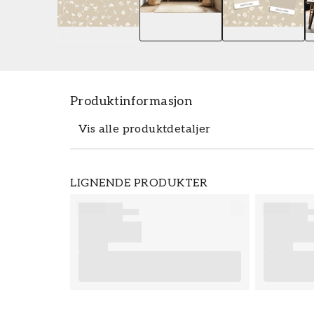
Produktinformasjon
Vis alle produktdetaljer
Tapeten Gisela Beige - 1040001-01 fra S
LIGNENDE PRODUKTER
Tapeten Gisela Beige - 1040001-01 tilhø
som du kan bestille enkelt og rimelig hos 
For best sluttresultat på tapetseringen d
du finner gode tips på hva som er viktig 
hvilke eventuelle forberedelser du må gj
med de nye tapetene dine fra Scandza.
Produktdetaljer