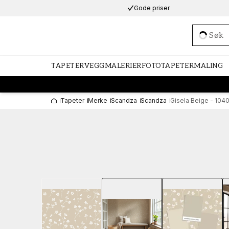
Gode priser
Loadi
TAPETER
VEGGMALERIER
FOTOTAPETER
MALING
Tapeter
Merke
Scandza
Scandza
Gisela Beige - 104