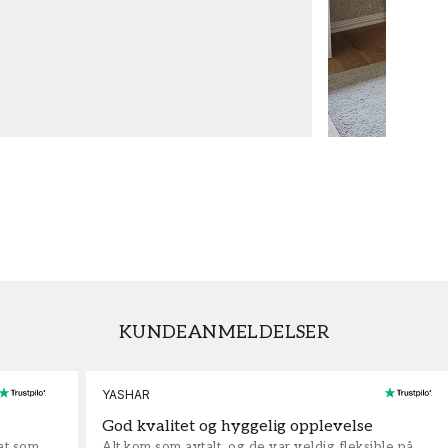
KUNDEANMELDELSER
YASHAR
God kvalitet og hyggelig opplevelse
rat som
Alt kom som avtalt, og de var veldig fleksible på