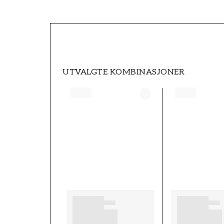
SKU
FT05B6-1040001-01
MERKEVARE
Scandza
UTVALGTE KOMBINASJONER
BREDDE (m)
0,5
MØNSTER
Blomstret
FARGE
Beige
TAPETTYPE
Non-Woven