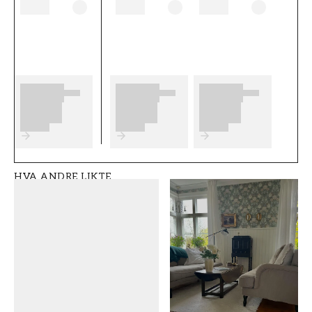
tenke på før du begynner å tapetsere og
hvilke eventuelle forberedelser du må gjøre.
Vi ønsker at du får mye moro og glede med de
nye tapetene dine fra Scandza.
Produktdetaljer
SKU
ROM
FT05B6-1051001-0
Kjøkken
3
HVA ANDRE LIKTE
MERKEVARE
STIL
Scandza
Moderne, Svensk
BREDDE (m)
HØYDE (m)
0,5
10,05
MØNSTER
SAMLING
Blad
Scandza