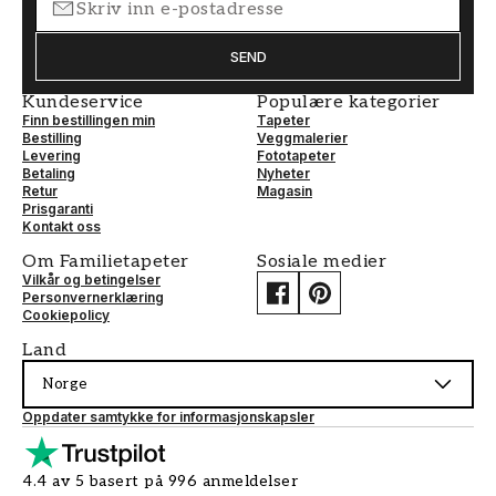
SEND
Kundeservice
Populære kategorier
Finn bestillingen min
Tapeter
Bestilling
Veggmalerier
Levering
Fototapeter
Betaling
Nyheter
Retur
Magasin
Prisgaranti
Kontakt oss
Om Familietapeter
Sosiale medier
Vilkår og betingelser
Personvernerklæring
Cookiepolicy
Land
Norge
Oppdater samtykke for informasjonskapsler
4.4 av 5 basert på 996 anmeldelser