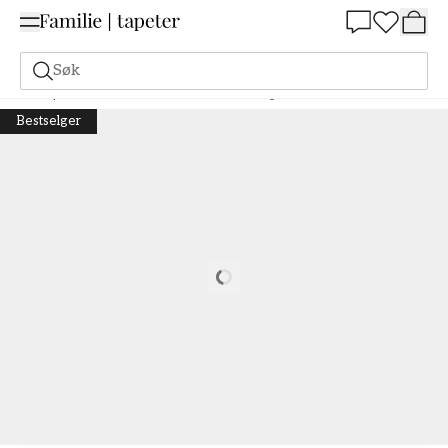
Summer Sale 30%
Søk
Tapeter
Merke
Scandza
Scandza
Edgar Green - 1051001-03
Bestselger
Loading…