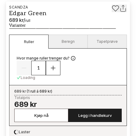
SCANDZA
Edgar Green
689 kr
/
rull
Varianter
Beregn
Tapetprøve
Ruller
Hvor mange ruller trenger du?
Loading
689 kr
(
1 rull á 689 kr
)
Totalpris
689 kr
Kjøp nå
Legg i handlekurv
Laster
Loading…