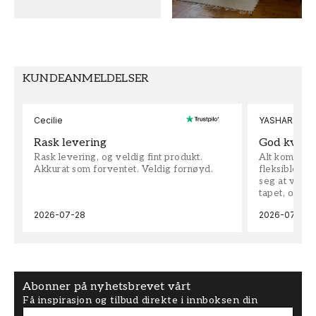
FARGE
MØNSTERHØYDE (cm)
Grønn
50
TAPETTYPE
MØNSTERJUSTERING
KUNDEANMELDELSER
Non-Woven
Rett
Cecilie
YASHAR
Rask levering
God kvalit
Rask levering, og veldig fint produkt.
Alt kom som 
Akkurat som forventet. Veldig fornøyd.
fleksible på 
seg at vi h
tapet, og bes
2026-07-28
2026-07-04
Abonner på nyhetsbrevet vårt
Få inspirasjon og tilbud direkte i innboksen din