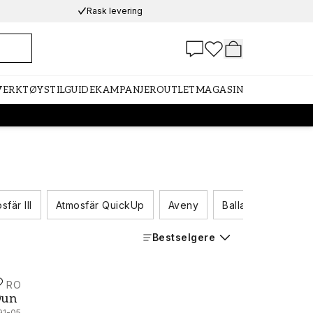
Rask levering
 VERKTØY
STILGUIDE
KAMPANJER
OUTLET
MAGASIN
sfär III
Atmosfär QuickUp
Aveny
Ballad
Duro 1
Bestselgere
URO
un - 391-05
Dun
91-05