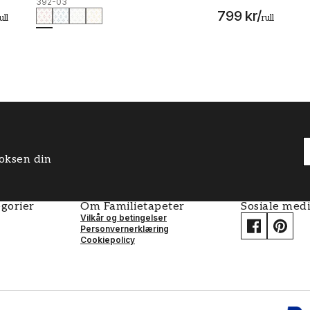
392-03
799 kr
/
ull
rull
boksen din
gorier
Om Familietapeter
Sosiale med
Vilkår og betingelser
Personvernerklæring
Cookiepolicy