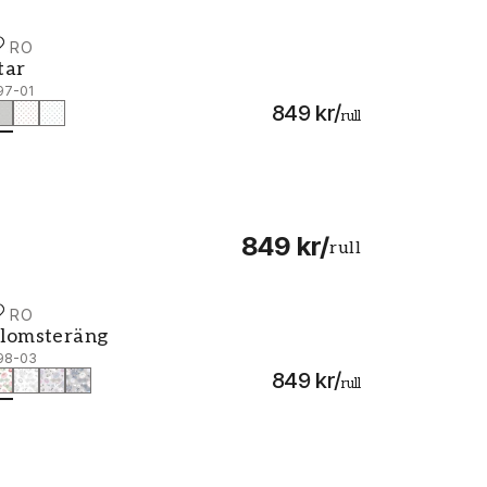
URO
tar - 397-01
tar
97-01
849 kr
/
rull
849 kr
/
rull
URO
lomsteräng - 398-03
lomsteräng
98-03
849 kr
/
rull