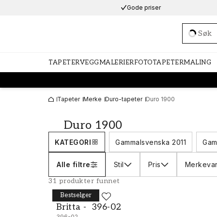
Gode priser
Loadi
TAPETER
VEGGMALERIER
FOTOTAPETER
MALING
Tapeter
Merke
Duro-tapeter
Duro 1900
Duro 1900
KATEGORI
Gammalsvenska 2011
Gam
Alle filtre
Stil
Pris
Merkeva
31 produkter funnet
Bestselger
DURO
Britta - 396-02
Britta - 396-02
396-02