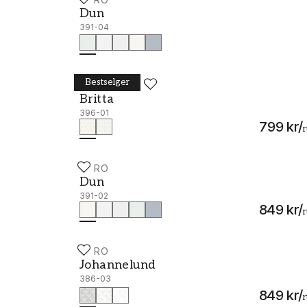
Dun - 391-04
Dun
391-04
Bestselger
DURO
Britta - 396-01
Britta
396-01
799 kr
/
r
DURO
Dun - 391-02
Dun
391-02
849 kr
/
r
DURO
Johannelund - 386-03
Johannelund
386-03
849 kr
/
r