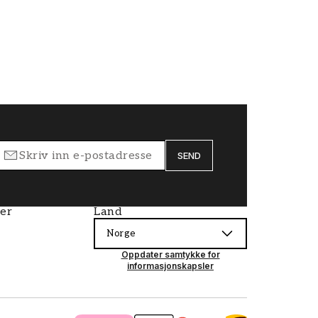
SEND
ier
Land
Norge
Oppdater samtykke for
informasjonskapsler