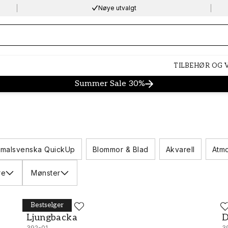
Nøye utvalgt
ng…
TILBEHØR OG
Summer Sale 30%
malsvenska QuickUp
Blommor & Blad
Akvarell
Atmo
re
Mønster
Bestselger
DURO
D
Ljungbacka - 392-01
D
Ljungbacka
392-01
3