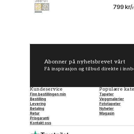
388-01
799 kr
/
r
Abonner på nyhetsbrevet vårt
Få inspirasjon og tilbud direkte i inn
Kundeservice
Populære kate
Finn bestillingen min
Tapeter
Bestilling
Veggmalerier
Levering
Fototapeter
Betaling
Nyheter
Retur
Magasin
Prisgaranti
Kontakt oss