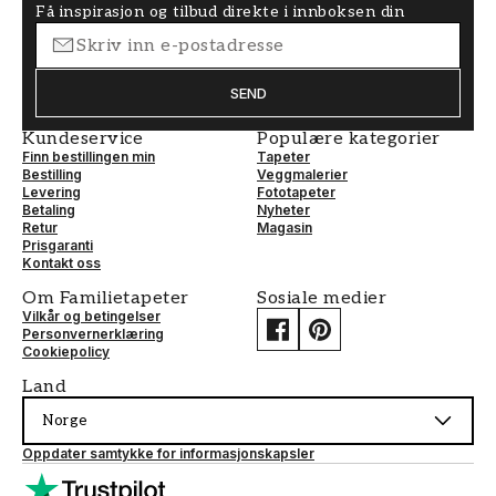
Få inspirasjon og tilbud direkte i innboksen din
SEND
Kundeservice
Populære kategorier
Finn bestillingen min
Tapeter
Bestilling
Veggmalerier
Levering
Fototapeter
Betaling
Nyheter
Retur
Magasin
Prisgaranti
Kontakt oss
Om Familietapeter
Sosiale medier
Vilkår og betingelser
Personvernerklæring
Cookiepolicy
Land
Norge
Oppdater samtykke for informasjonskapsler