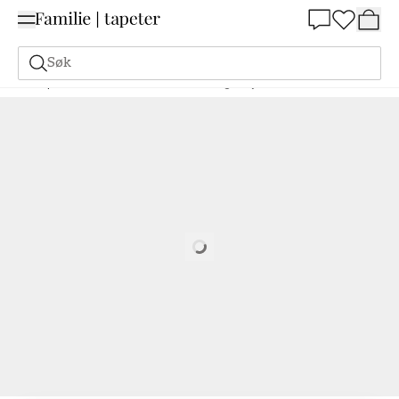
Summer Sale 30%
Søk
Tapeter
Merke
Mimou
Mimou
Dragonfly Jade - WP2171
Loading…