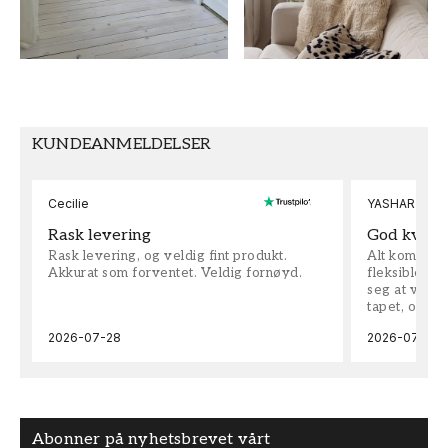
SEKUNDÆRFARGE
MØNSTERJUSTERING
Grønn
Rett
KUNDEANMELDELSER
Cecilie
YASHAR
Rask levering
God kvalit
Rask levering, og veldig fint produkt.
Alt kom som 
Akkurat som forventet. Veldig fornøyd.
fleksible på 
seg at vi h
tapet, og bes
2026-07-28
2026-07-04
Abonner på nyhetsbrevet vårt