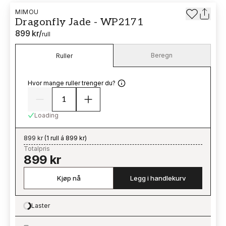
MIMOU
Dragonfly Jade - WP2171
899 kr
/
rull
Beregn
Ruller
Hvor mange ruller trenger du?
Loading
899 kr
(
1 rull á 899 kr
)
Totalpris
899 kr
Kjøp nå
Legg i handlekurv
Laster
Loading…