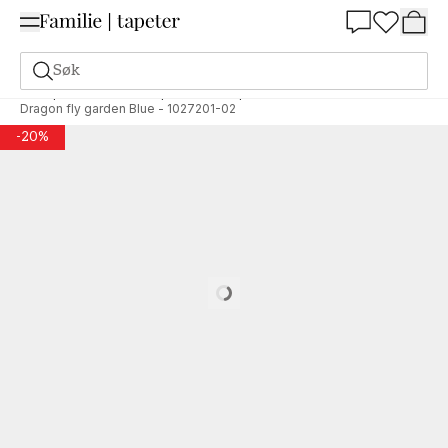
Summer Sale 30%
Søk
Tapeter
Merke
Wallpassion
Wallpassion
Dragon fly garden Blue - 1027201-02
-
20
%
Loading…