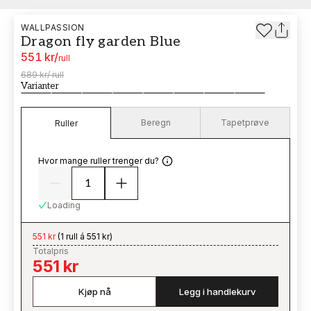
WALLPASSION
Dragon fly garden Blue
551 kr
/
rull
689 kr
/
rull
Varianter
Beregn
Tapetprøve
Ruller
Hvor mange ruller trenger du?
Loading
551 kr
(
1 rull á 551 kr
)
Totalpris
551 kr
Kjøp nå
Legg i handlekurv