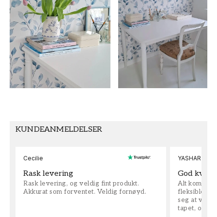
HØYDE (m)
SAMLING
10,05
Wallpassion
FARGE
MØNSTERHØYDE (cm)
Blå
50
TAPETTYPE
MØNSTERJUSTERING
Non-Woven
Rett
KUNDEANMELDELSER
Cecilie
YASHAR
Rask levering
God kvalit
Rask levering, og veldig fint produkt.
Alt kom som 
Akkurat som forventet. Veldig fornøyd.
fleksible på 
seg at vi h
tapet, og bes