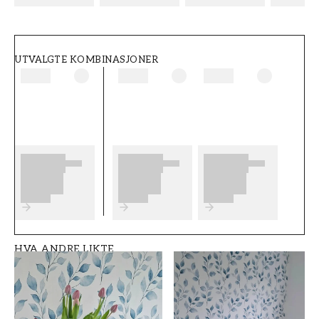
sluttresultat på tapetseringen din, anbefaler vi
at du leser rådene våre hvor du finner gode
tips på hva som er viktig å tenke på før du
begynner å tapetsere og hvilke eventuelle
UTVALGTE KOMBINASJONER
forberedelser du må gjøre. Vi ønsker at du får
mye moro og glede med de nye tapetene dine
fra Wallpassion.
Produktdetaljer
SKU
MØNSTER
FT05B2-1027201-0
Dyr
2
ROM
MERKEVARE
Barnerom
Wallpassion
HVA ANDRE LIKTE
STIL
BREDDE (m)
Klassisk, Svensk
0,5