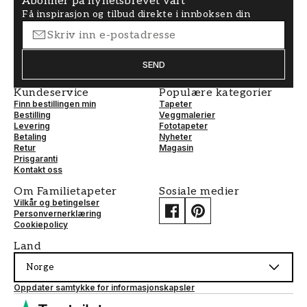
Abonner på nyhetsbrevet vårt
Få inspirasjon og tilbud direkte i innboksen din
SEND
Kundeservice
Populære kategorier
Finn bestillingen min
Tapeter
Bestilling
Veggmalerier
Levering
Fototapeter
Betaling
Nyheter
Retur
Magasin
Prisgaranti
Kontakt oss
Om Familietapeter
Sosiale medier
Vilkår og betingelser
Personvernerklæring
Cookiepolicy
Land
Norge
Oppdater samtykke for informasjonskapsler