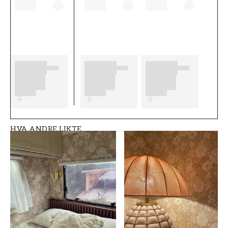
som er viktig å tenke på før du begynner å
tapetsere og hvilke eventuelle forberedelser
du må gjøre. Vi ønsker at du får mye moro og
glede med de nye tapetene dine fra
Boråstapeter.
Produktdetaljer
SKU
ROM
FT0525-7688
Stue, Andre rom
HVA ANDRE LIKTE
MERKEVARE
STIL
Boråstapeter
Svensk, Varm,
Landlig
BREDDE (m)
HØYDE (m)
0,53
10,05
MØNSTER
SAMLING
Blomstret
Falsterbo III