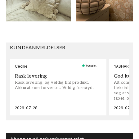
FARGE
MØNSTERHØYDE (cm)
Flerfarget
53
TAPETTYPE
MØNSTERJUSTERING
Non-Woven
Rett
KUNDEANMELDELSER
Cecilie
YASHAR
Rask levering
God kvalit
Rask levering, og veldig fint produkt.
Alt kom som 
Akkurat som forventet. Veldig fornøyd.
fleksible på 
seg at vi h
tapet, og bes
2026-07-28
2026-07-04