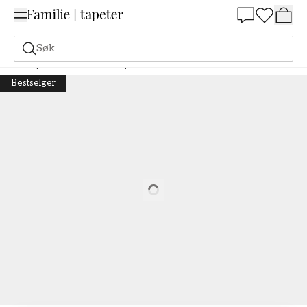
Summer Sale 30%
Søk
Tapeter
Merke
Boråstapeter
Falsterbo III
Dahlia Garden - 7688
Bestselger
Loading…