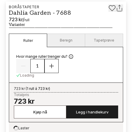
BORÅSTAPETER
Dahlia Garden - 7688
723 kr
/
rull
Varianter
Beregn
Tapetprøve
Ruller
Hvor mange ruller trenger du?
Loading
723 kr
(
1 rull á 723 kr
)
Totalpris
723 kr
Kjøp nå
Legg i handlekurv
Laster
Loading…