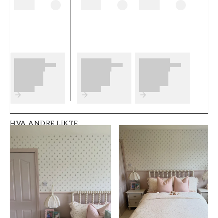
begynner å tapetsere og hvilke eventuelle
forberedelser du må gjøre. Vi ønsker at du får
mye moro og glede med de nye tapetene dine
fra Scandza.
Produktdetaljer
SKU
ROM
FT05B6-1039401-0
Barnerom
2
HVA ANDRE LIKTE
MERKEVARE
STIL
Scandza
Landlig, Svensk
BREDDE (m)
HØYDE (m)
0,5
10,05
MØNSTER
SAMLING
Blomstret
Scandza