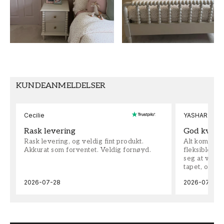
FARGE
MØNSTERHØYDE (cm)
Rosa
50
TAPETTYPE
MØNSTERJUSTERING
Non-Woven
Rett
KUNDEANMELDELSER
Cecilie
YASHAR
Rask levering
God kvalit
Rask levering, og veldig fint produkt.
Alt kom som 
Akkurat som forventet. Veldig fornøyd.
fleksible på 
seg at vi h
tapet, og bes
2026-07-28
2026-07-04