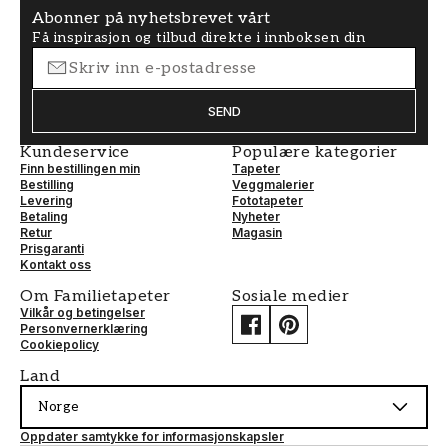
Abonner på nyhetsbrevet vårt
Få inspirasjon og tilbud direkte i innboksen din
SEND
Kundeservice
Populære kategorier
Finn bestillingen min
Tapeter
Bestilling
Veggmalerier
Levering
Fototapeter
Betaling
Nyheter
Retur
Magasin
Prisgaranti
Kontakt oss
Om Familietapeter
Sosiale medier
Vilkår og betingelser
Personvernerklæring
Cookiepolicy
Land
Norge
Oppdater samtykke for informasjonskapsler