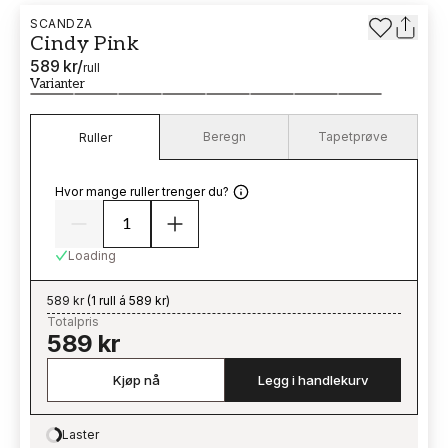
SCANDZA
Cindy Pink
589 kr
/
rull
Varianter
Beregn
Tapetprøve
Ruller
Hvor mange ruller trenger du?
Loading
589 kr
(
1 rull á 589 kr
)
Totalpris
589 kr
Kjøp nå
Legg i handlekurv
Laster
Loading…