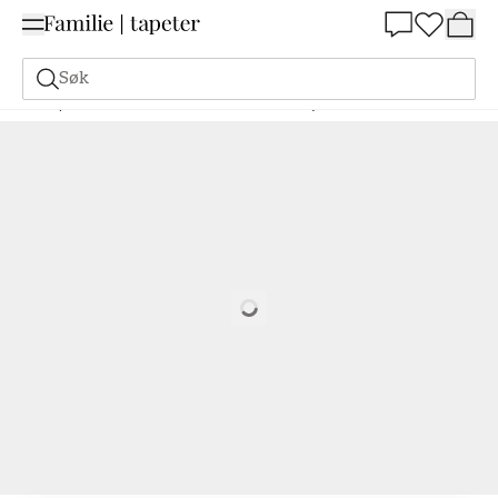
Summer Sale 30%
Søk
Tapeter
Merke
Scandza
Scandza
Cindy Pink - 1039401-02
Loading…