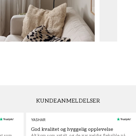
KUNDEANMELDELSER
YASHAR
God kvalitet og hyggelig opplevelse
rat som
Alt kom som avtalt, og de var veldig fleksible på