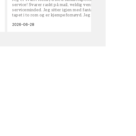
service! Svarer raskt på mail, veldig vennlige og
vel
serviceminded. Jeg sitter igjen med fantastisk fin
tapet i to rom og er kjempefornøyd. Jeg anbefaler
dem på det sterkeste.
2026-06-28
202