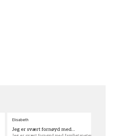
Elisabeth
Kar
Jeg er svært fornøyd med…
ta
Jeg er svært fornøyd med familietapeter. Maken til
tap