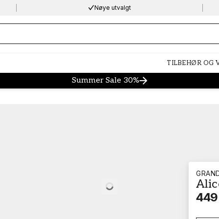
Nøye utvalgt
ng…
TILBEHØR OG
Summer Sale 30%
GRAN
Ali
Loading…
449