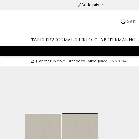
Gode priser
Loadi
TAPETER
VEGGMALERIER
FOTOTAPETER
MALING
Tapeter
Merke
Grandeco
Alice
Alice - MN1004