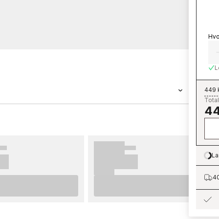
Hvo
L
449 
Total
44
 en tapet med målene 0,53 x 10,05 m. Tapeten
etkolleksjonen Alice som du kan bestille
ndeco er enkle å sette opp. For best
aler vi at du leser rådene våre hvor du finner
La
Lo
 før du begynner å tapetsere og hvilke
i ønsker at du får mye moro og glede med de
40