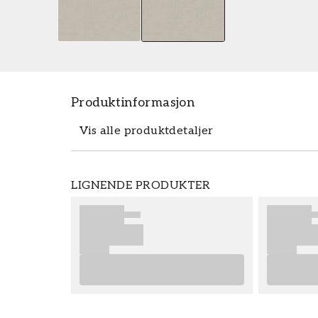
Produktinformasjon
Vis alle produktdetaljer
Tapeten Alice - MN1004 fra Grandeco er
LIGNENDE PRODUKTER
Alice - MN1004 tilhører den populære tap
enkelt og rimelig hos oss. Tapeter fra Gra
sluttresultat på tapetseringen din, anbef
gode tips på hva som er viktig å tenke på
eventuelle forberedelser du må gjøre. V
nye tapetene dine fra Grandeco.
Produktdetaljer