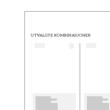
SKU
FT0539-MN1004
STIL
Moderne
UTVALGTE KOMBINASJONER
HØYDE (m)
10,05
SAMLING
Alice
TAPETTYPE
Non-Woven