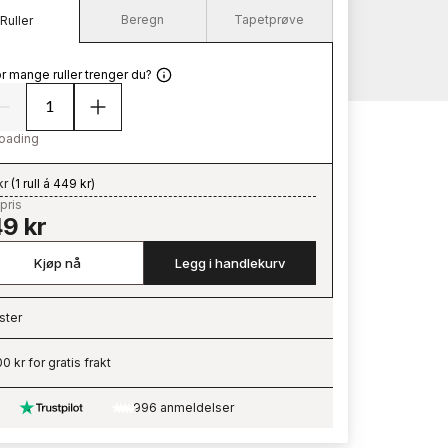
Beregn
Tapetprøve
Ruller
r mange ruller trenger du?
oading
kr
(
1 rull á 449 kr
)
pris
9 kr
Kjøp nå
Legg i handlekurv
ster
ading…
0 kr for gratis frakt
996 anmeldelser