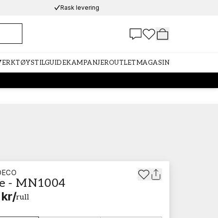
Rask levering
 VERKTØY
STILGUIDE
KAMPANJER
OUTLET
MAGASIN
DECO
ce - MN1004
 kr
/
rull