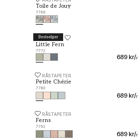
Toile de Jouy - 7766
Toile de Jouy
7766
Bestselger
BORÅSTAPETER
Little Fern - 7772
Little Fern
7772
689 kr
/
r
BORÅSTAPETER
Petite Chérie - 7780
Petite Chérie
7780
689 kr
/
r
BORÅSTAPETER
Ferns - 7792
Ferns
7792
689 kr
/
r