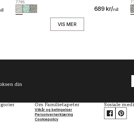
7785
7
689 kr
/
rull
ull
VIS MER
boksen din
gorier
Om Familietapeter
Sosiale med
Vilkår og betingelser
Personvernerklæring
Cookiepolicy