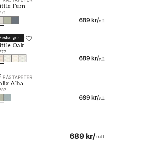
ittle Fern - 7771
ittle Fern
771
689 kr
/
rull
Bestselger
ORÅSTAPETER
ittle Oak - 7777
ittle Oak
777
689 kr
/
rull
ORÅSTAPETER
alix Alba - 7787
alix Alba
787
689 kr
/
rull
689 kr
/
rull