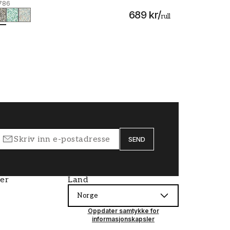
786
689 kr
/
rull
SEND
ier
Land
Norge
Oppdater samtykke for
informasjonskapsler