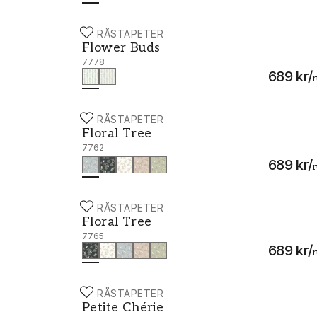
BORÅSTAPETER
Flower Buds - 7778
Flower Buds
7778
689 kr
/
r
BORÅSTAPETER
Floral Tree - 7762
Floral Tree
7762
689 kr
/
r
BORÅSTAPETER
Floral Tree - 7765
Floral Tree
7765
689 kr
/
r
BORÅSTAPETER
Petite Chérie - 7781
Petite Chérie