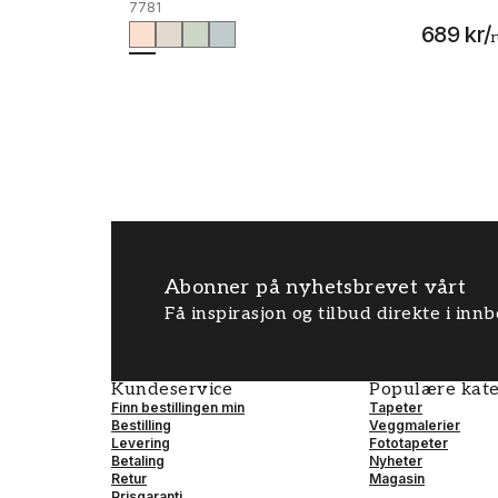
7781
689 kr
/
r
Abonner på nyhetsbrevet vårt
Få inspirasjon og tilbud direkte i inn
Kundeservice
Populære kate
Finn bestillingen min
Tapeter
Bestilling
Veggmalerier
Levering
Fototapeter
Betaling
Nyheter
Retur
Magasin
Prisgaranti