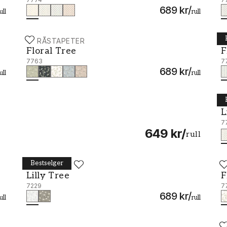
689 kr
/
ull
rull
BORÅSTAPETER
B
Floral Tree - 7763
F
Floral Tree
F
7763
7
689 kr
/
ull
rull
B
L
L
7
649 kr
/
rull
Bestselger
BORÅSTAPETER
B
Lilly Tree - 7229
F
Lilly Tree
F
7229
7
689 kr
/
ull
rull
B