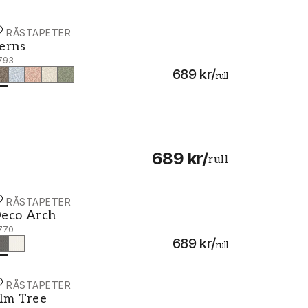
ORÅSTAPETER
erns - 7793
erns
793
689 kr
/
rull
689 kr
/
rull
ORÅSTAPETER
eco Arch - 7770
eco Arch
770
689 kr
/
rull
ORÅSTAPETER
lm Tree - 7786
lm Tree