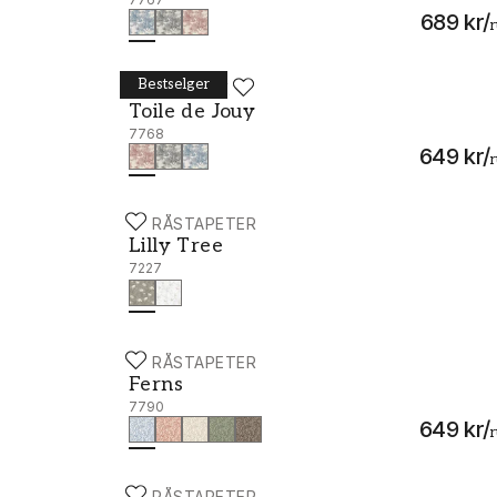
689 kr
/
r
Bestselger
BORÅSTAPETER
Toile de Jouy - 7768
Toile de Jouy
7768
649 kr
/
r
BORÅSTAPETER
Lilly Tree - 7227
Lilly Tree
7227
BORÅSTAPETER
Ferns - 7790
Ferns
7790
649 kr
/
r
BORÅSTAPETER