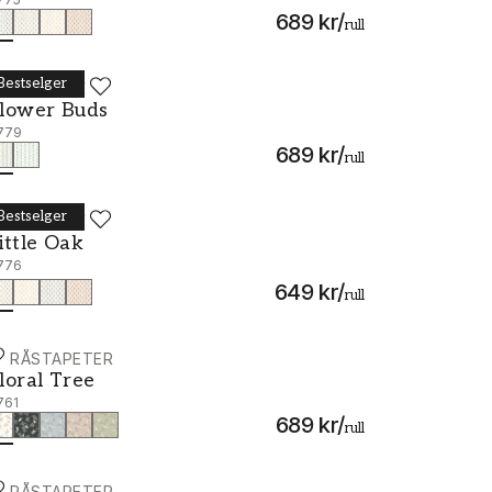
689 kr
/
rull
Bestselger
ORÅSTAPETER
lower Buds - 7779
lower Buds
779
689 kr
/
rull
Bestselger
ORÅSTAPETER
ittle Oak - 7776
ittle Oak
776
649 kr
/
rull
ORÅSTAPETER
loral Tree - 7761
loral Tree
761
689 kr
/
rull
ORÅSTAPETER