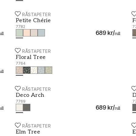
BORÅSTAPETER
B
Petite Chérie - 7782
F
Petite Chérie
F
7782
7
689 kr
/
ull
rull
BORÅSTAPETER
Floral Tree - 7764
Floral Tree
7764
ull
BORÅSTAPETER
B
Deco Arch - 7769
D
Deco Arch
D
7769
7
689 kr
/
ull
rull
BORÅSTAPETER
B
Elm Tree - 7785
E
Elm Tree
E