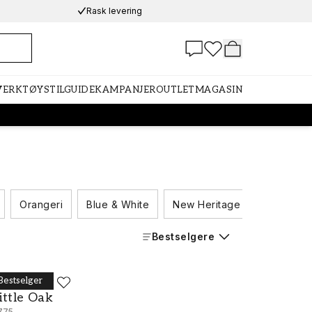
Rask levering
 VERKTØY
STILGUIDE
KAMPANJER
OUTLET
MAGASIN
Orangeri
Blue & White
New Heritage
Swedish 
Bestselgere
Bestselger
ORÅSTAPETER
ittle Oak - 7775
ittle Oak
775