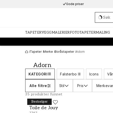
Gode priser
Loadi
TAPETER
VEGGMALERIER
FOTOTAPETER
MALING
Tapeter
Merke
Boråstapeter
Adorn
Adorn
KATEGORI
Falsterbo III
Icons
Vår
Alle filtre
Stil
Pris
Merkeva
35 produkter funnet
Bestselger
BORÅSTAPETER
Toile de Jouy - 7767
Toile de Jouy
7767