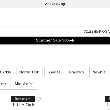
Nøye utvalgt
ng…
TILBEHØR OG
Summer Sale 30%
t Arkiv
Nordic Folk
Shades
Graphics
Newbie II
re
Mønster
Bestselger
BORÅSTAPETER
B
Little Oak - 7774
L
Little Oak
L
7774
7