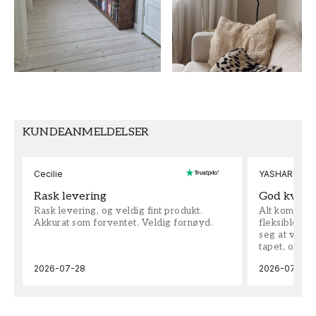
Blad
Wallpassion
FARGE
MØNSTERHØYDE (cm)
Grå
50
TAPETTYPE
MØNSTERJUSTERING
Non-Woven
Rett
KUNDEANMELDELSER
Cecilie
YASHAR
Rask levering
God kvalit
Rask levering, og veldig fint produkt.
Alt kom som 
Akkurat som forventet. Veldig fornøyd.
fleksible på 
seg at vi h
tapet, og bes
2026-07-28
2026-07-04