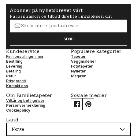
Abonner på nyhetsbrevet vårt
Få inspirasjon og tilbud direkte i innboksen din
SEND
Kundeservice
Populære kategorier
Finn bestillingen min
Tapeter
Bestilling
Veggmalerier
Levering
Fototapeter
Betaling
Nyheter
Retur
Magasin
Prisgaranti
Kontakt oss
Om Familietapeter
Sosiale medier
Vilkår og betingelser
Personvernerklæring
Cookiepolicy
Land
Norge