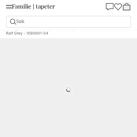
Summer Sale 30%
Søk
Tapeter
Merke
Wallpassion
Wallpassion
Ralf Grey - 1090901-04
Loading…