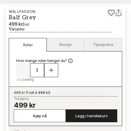
WALLPASSION
Ralf Grey
499 kr
/
rull
Varianter
Beregn
Tapetprøve
Ruller
Hvor mange ruller trenger du?
Loading
499 kr
(
1 rull á 499 kr
)
Totalpris
499 kr
Kjøp nå
Legg i handlekurv