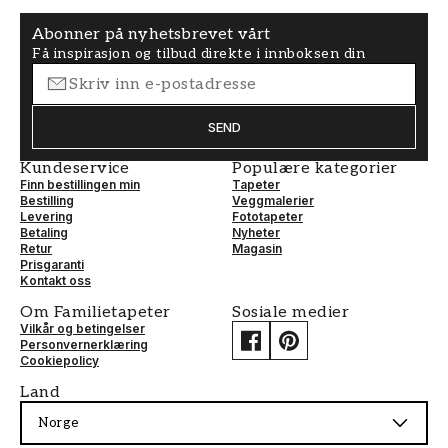
Abonner på nyhetsbrevet vårt
Få inspirasjon og tilbud direkte i innboksen din
SEND
Kundeservice
Populære kategorier
Finn bestillingen min
Tapeter
Bestilling
Veggmalerier
Levering
Fototapeter
Betaling
Nyheter
Retur
Magasin
Prisgaranti
Kontakt oss
Om Familietapeter
Sosiale medier
Vilkår og betingelser
Personvernerklæring
Cookiepolicy
Land
Norge