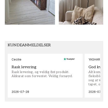
Sommerfugler
Wallpassion kids
FARGE
MØNSTERHØYDE (cm)
Grå
50
TAPETTYPE
MØNSTERJUSTERING
Non-Woven
Rett
KUNDEANMELDELSER
Cecilie
YASHAR
Rask levering
God kvalit
Rask levering, og veldig fint produkt.
Alt kom som 
Akkurat som forventet. Veldig fornøyd.
fleksible på 
seg at vi h
tapet, og bes
2026-07-28
2026-07-04