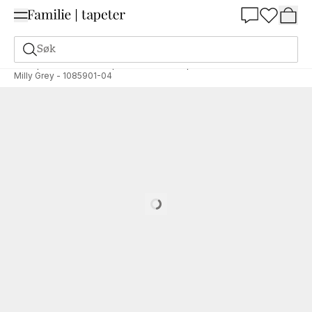
Summer Sale 30%
Søk
Tapeter
Merke
Wallpassion Kids
Wallpassion Kids
Milly Grey - 1085901-04
Loading…