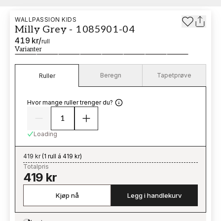
WALLPASSION KIDS
Milly Grey - 1085901-04
419 kr
/
rull
Varianter
Beregn
Tapetprøve
Ruller
Hvor mange ruller trenger du?
Loading
419 kr
(
1 rull á 419 kr
)
Totalpris
419 kr
Kjøp nå
Legg i handlekurv